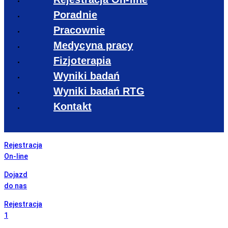
Poradnie
Pracownie
Medycyna pracy
Fizjoterapia
Wyniki badań
Wyniki badań RTG
Kontakt
Rejestracja
On-line
Dojazd
do nas
Rejestracja
1