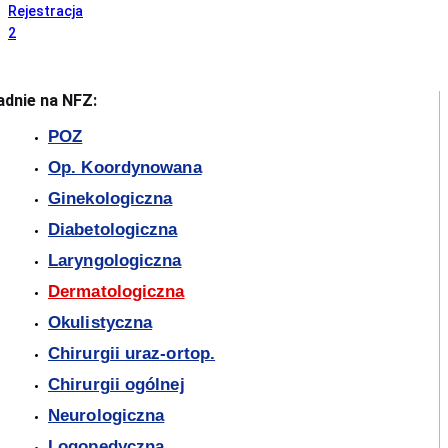
Rejestracja
2
adnie na NFZ:
POZ
Op. Koordynowana
Ginekologiczna
Diabetologiczna
Laryngologiczna
Dermatologiczna
Okulistyczna
Chirurgii uraz-ortop.
Chirurgii ogólnej
Neurologiczna
Logopedyczna