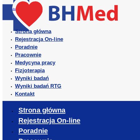
Przejdź do treści
Strona główna
Rejestracja On-line
Poradnie
Pracownie
Medycyna pracy
Fizjoterapia
Wyniki badań
Wyniki badań RTG
Kontakt
Strona główna
Rejestracja On-line
Poradnie