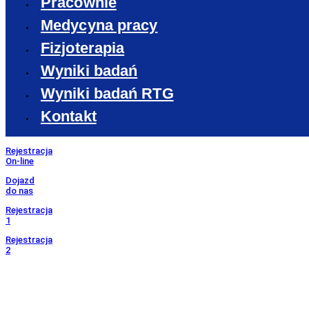
Pracownie
Medycyna pracy
Fizjoterapia
Wyniki badań
Wyniki badań RTG
Kontakt
Rejestracja
On-line
Dojazd
do nas
Rejestracja
1
Rejestracja
2