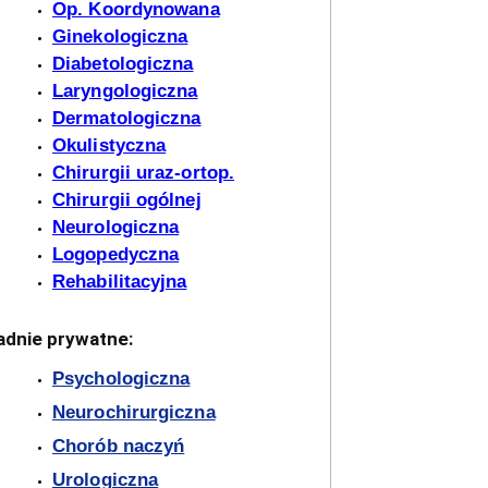
Op. Koordynowana
Ginekologiczna
Diabetologiczna
Laryngologiczna
Dermatologiczna
Okulistyczna
Chirurgii uraz-ortop.
Chirurgii ogólnej
Neurologiczna
Logopedyczna
Rehabilitacyjna
adnie prywatne:
Psychologiczna
Neurochirurgiczna
Chorób naczyń
Urologiczna