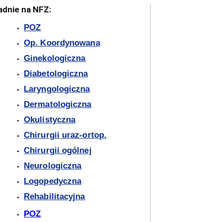
adnie na NFZ:
POZ
Op. Koordynowana
Ginekologiczna
Diabetologiczna
Laryngologiczna
Dermatologiczna
Okulistyczna
Chirurgii uraz-ortop.
Chirurgii ogólnej
Neurologiczna
Logopedyczna
Rehabilitacyjna
POZ