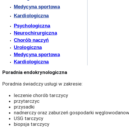
Medycyna sportowa
Kardiologiczna
Psychologiczna
Neurochirurgiczna
Chorób naczyń
Urologiczna
Medycyna sportowa
Kardiologiczna
Poradnia endokrynologiczna
Poradnia świadczy usługi w zakresie:
leczenie chorób tarczycy
przytarczyc
przysadki
nadnerczy oraz zaburzeń gospodarki węglowodanow
USG tarczycy
biopsja tarczycy